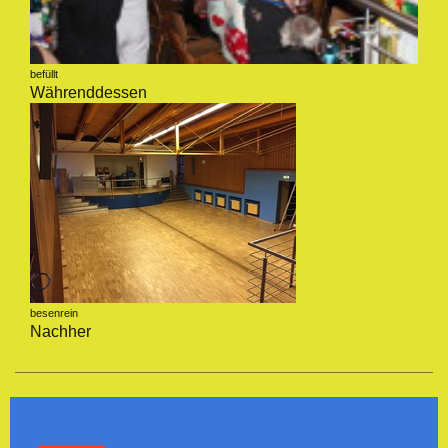
befüllt
Währenddessen
besenrein
Nachher