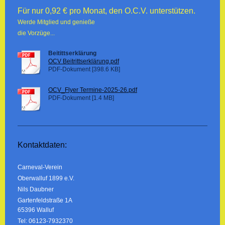
Für nur 0,92 € pro Monat, den O.C.V. unterstützen.
Werde Mitglied und genieße
die Vorzüge...
Beitittserklärung
OCV Beitrittserklärung.pdf
PDF-Dokument [398.6 KB]
OCV_Flyer Termine-2025-26.pdf
PDF-Dokument [1.4 MB]
Kontaktdaten:
Carneval-Verein
Oberwalluf 1899 e.V.
Nils Daubner
Gartenfeldstraße 1A
65396 Walluf
Tel: 06123-7932370